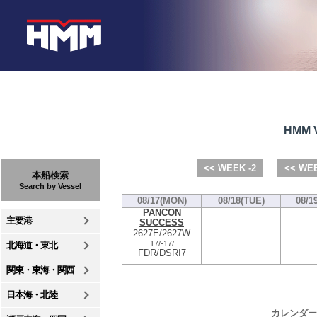
HMM V
<< WEEK -2
<< WEE
本船検索
Search by Vessel
08/17(MON)
08/18(TUE)
08/1
PANCON
主要港
SUCCESS
2627E/2627W
17/
-
17/
北海道・東北
FDR/DSRI7
関東・東海・関西
日本海・北陸
カレンダー