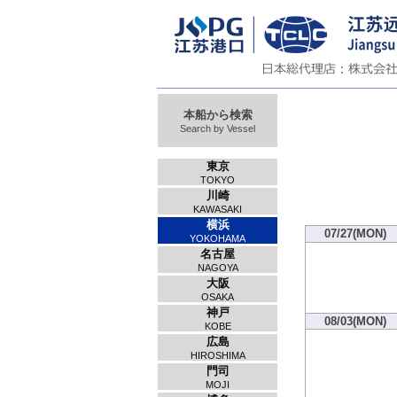
本船から検索
Search by Vessel
東京
TOKYO
川崎
KAWASAKI
横浜
07/27(MON)
YOKOHAMA
名古屋
NAGOYA
大阪
OSAKA
神戸
08/03(MON)
KOBE
広島
HIROSHIMA
門司
MOJI