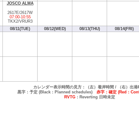
JOSCO ALMA
2617E/2617W
07:00
-
10:55
TKX2/VRUR3
08/11(TUE)
08/12(WED)
08/13(THU)
08/14(FRI)
カレンダー表示時間の見方：（左）着岸時間 / （右）出港
黒字：予定 (Black：Planned schedules)
赤字：確定 (Red：Confi
RVTG
：Reverting 日時未定