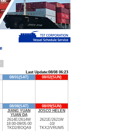
e
>
Last Update:08/08 06:23
08/01(SAT)
08/02(SUN)
08/08(SAT)
08/09(SUN)
JIANG YUAN
JOSCO HELEN
YUAN DA
2614E/2614W
2621E/2621W
18:00
-
09/05:00
-
10/
TKD2/BOQA9
TKX2/VRUW5