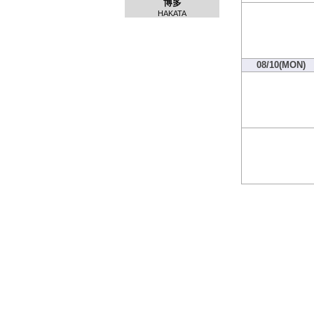
博多
HAKATA
08/10(MON)