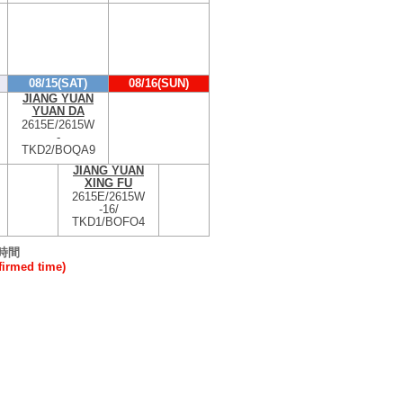
08/15(SAT)
08/16(SUN)
JIANG YUAN
YUAN DA
2615E/2615W
-
TKD2/BOQA9
JIANG YUAN
XING FU
2615E/2615W
-
16/
TKD1/BOFO4
時間
rmed time)