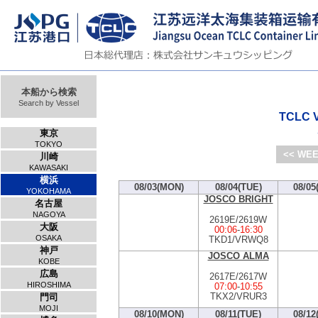
本船から検索
Search by Vessel
TCLC V
東京
TOKYO
<< WEE
川崎
KAWASAKI
横浜
08/03(MON)
08/04(TUE)
08/05
YOKOHAMA
JOSCO BRIGHT
名古屋
NAGOYA
2619E/2619W
大阪
00:06
-
16:30
OSAKA
TKD1/VRWQ8
神戸
JOSCO ALMA
KOBE
広島
2617E/2617W
HIROSHIMA
07:00
-
10:55
TKX2/VRUR3
門司
MOJI
08/10(MON)
08/11(TUE)
08/12