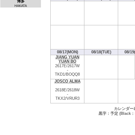
博多
HAKATA
08/17(MON)
08/18(TUE)
08/19
JIANG YUAN
YUAN BO
2617E/2617W
-
TKD1/BOQQ8
JOSCO ALMA
2618E/2618W
-
TKX2/VRUR3
カレンダー
黒字：予定 (Black：P