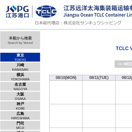
本船から検索
Search by Vessel
TCLC V
東京
TOKYO
<< WEE
川崎
KAWASAKI
横浜
08/10(MON)
08/11(TUE)
08/12
YOKOHAMA
名古屋
NAGOYA
大阪
OSAKA
神戸
KOBE
広島
HIROSHIMA
門司
MOJI