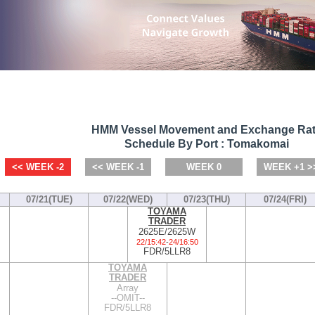
HMM Vessel Movement and Exchange Ra
Schedule By Port : Tomakomai
<< WEEK -2
<< WEEK -1
WEEK 0
WEEK +1 >
07/21(TUE)
07/22(WED)
07/23(THU)
07/24(FRI)
TOYAMA
TRADER
2625E/2625W
22/15:42
-
24/16:50
FDR/5LLR8
TOYAMA
TRADER
Array
--OMIT--
FDR/5LLR8