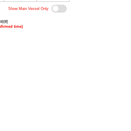
Show Main Vessel Only
港時間
rmed time)