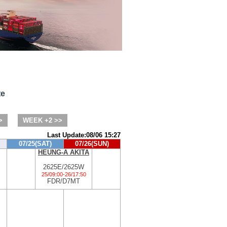
te
>
WEEK +2 >>
Last Update:08/06 15:27
07/25(SAT)
07/26(SUN)
HEUNG-A AKITA
2625E/2625W
25/09:00
-
26/17:50
FDR/D7MT