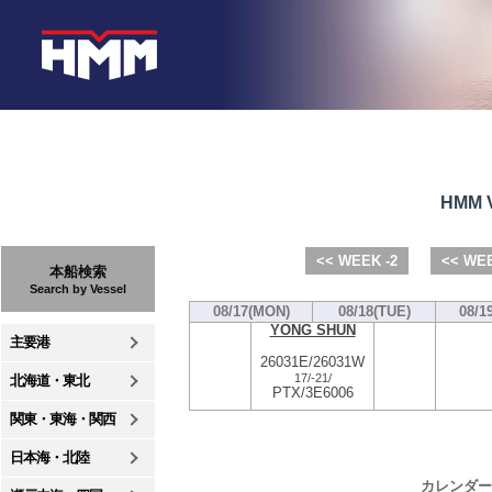
HMM V
<< WEEK -2
<< WEE
本船検索
Search by Vessel
08/17(MON)
08/18(TUE)
08/1
YONG SHUN
主要港
26031E/26031W
17/
-
21/
北海道・東北
PTX/3E6006
関東・東海・関西
日本海・北陸
カレンダー