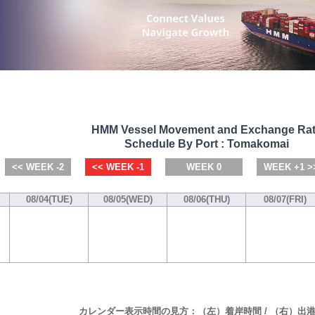
HMM Vessel Movement and Exchange Ra
Schedule By Port : Tomakomai
<< WEEK -2
<< WEEK -1
WEEK 0
WEEK +1 >
08/04(TUE)
08/05(WED)
08/06(THU)
08/07(FRI)
カレンダー表示時間の見方：（左）着岸時間 / （右）出