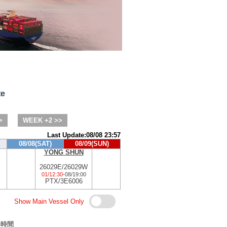
te
>
WEEK +2 >>
Last Update:08/08 23:57
08/08(SAT)
08/09(SUN)
YONG SHUN
26029E/26029W
01/12:30
-
08/19:00
PTX/3E6006
Show Main Vessel Only
港時間