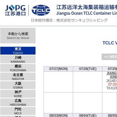
本船から検索
Search by Vessel
TCLC V
東京
TOKYO
<< WEE
川崎
KAWASAKI
横浜
07/27(MON)
07/28(TUE)
07/29
YOKOHAMA
JIANG
名古屋
XIN
NAGOYA
2614E
大阪
07:03
OSAKA
TKX2/
神戸
KOBE
広島
HIROSHIMA
門司
MOJI
08/03(MON)
08/04(TUE)
08/05