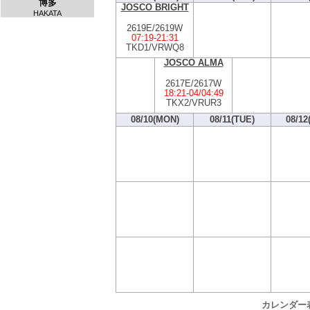
博多
JOSCO BRIGHT
HAKATA
2619E/2619W
07:19
-
21:31
TKD1/VRWQ8
JOSCO ALMA
2617E/2617W
18:21
-
04/04:49
TKX2/VRUR3
08/10(MON)
08/11(TUE)
08/12
カレンダー